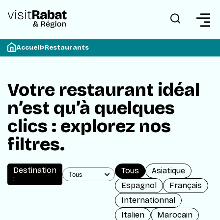
Accueil
>
Restaurants
Votre restaurant idéal
n’est qu’à quelques
clics : explorez nos
filtres.
Destination
Tous
Asiatique
:
Espagnol
Français
Internationnal
Italien
Marocain