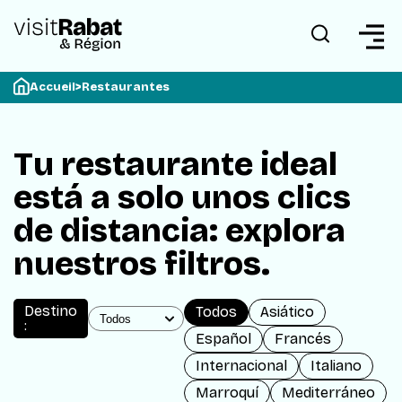
Accueil
>
Restaurantes
Tu restaurante ideal
está a solo unos clics
de distancia: explora
nuestros filtros.
Destino
Todos
Asiático
:
Español
Francés
Internacional
Italiano
Marroquí
Mediterráneo