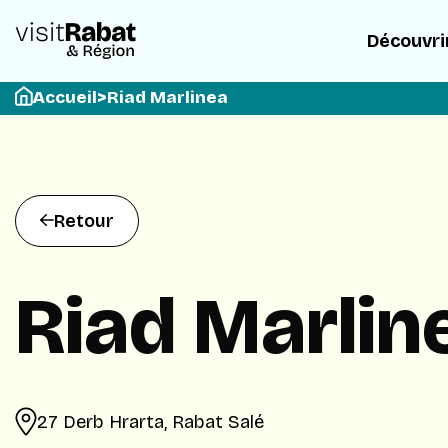
Découvri
Accueil
>
Riad Marlinea
Retour
Riad Marlin
27 Derb Hrarta, Rabat Salé