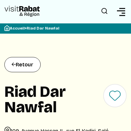
Accueil
>
Riad Dar Nawfal
Retour
Riad Dar
Nawfal
109 ,Avenue Hassan II , rue El Kadiri, Salé