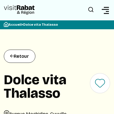
Accueil
>
Dolce vita Thalasso
Retour
Dolce vita
Thalasso
Avenue Moahidine, Guyville