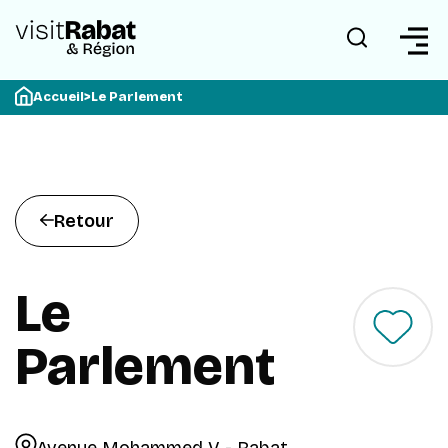
Accueil
>
Le Parlement
Retour
Le
Parlement
Avenue Mohammed V - Rabat