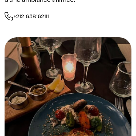
+212 658162111