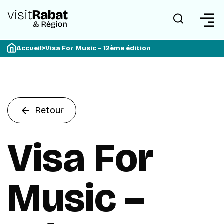
Accueil
>
Visa For Music – 12ème édition
Retour
Visa For
Music –