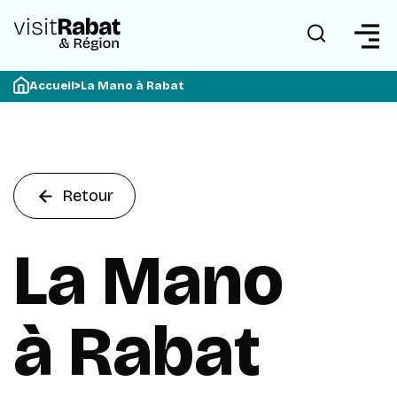
Accueil
>
La Mano à Rabat
Retour
La Mano
à Rabat