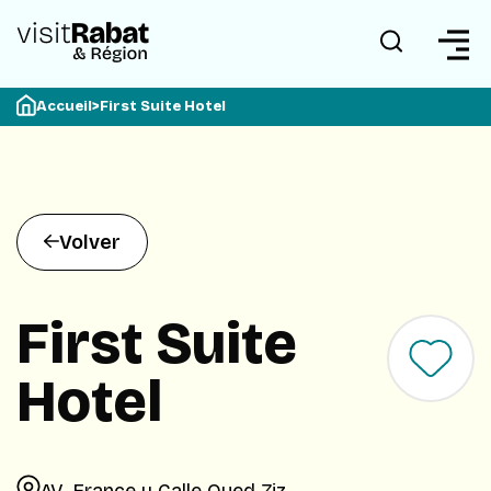
Accueil
>
First Suite Hotel
Volver
First Suite
Hotel
AV. France y Calle Oued Ziz