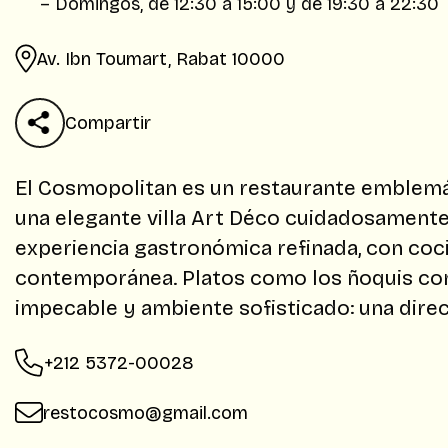
– Domingos, de 12:30 a 15:00 y de 19:30 a 22:30
Av. Ibn Toumart, Rabat 10000
Compartir
El Cosmopolitan es un restaurante emblemát
una elegante villa Art Déco cuidadosament
experiencia gastronómica refinada, con coci
contemporánea. Platos como los ñoquis con 
impecable y ambiente sofisticado: una direc
+212 5372-00028
restocosmo@gmail.com